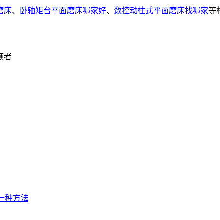
磨床
、
卧轴矩台平面磨床哪家好
、
数控动柱式平面磨床找哪家
等
领者
一种方法