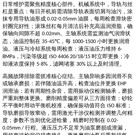
日常维护需聚焦精度核心部件。机械系统中，导轨与丝
杠是重点：每日开机前需清除导轨表面切屑与油污，涂
抹专用导轨油形成
油膜，每周检查滑块密
0.02-0.05mm
封圈完好性；滚珠丝杠每月清洁后补充高温润滑脂，确
保轴向间隙不超
。主轴系统需监测油气润滑状
0.02mm
态，油温控制在
，每
小时更换润滑
35-45℃
1000-1500
油。液压与冷却系统每周检查：液压油压力维持
6-
，污染等级超
时立即更换；冷
8MPa
ISO 4406 20/18/15
却液浓度保持
，滤网堵塞
以上及时清理。
5-8%
30%
高频故障排除需抓准核心症结。主轴异响多因润滑不良
或轴承磨损：若伴随油温升高，检查油位并更换
EHP
润滑油；若有周期性杂音，需用振动仪检测轴承，磨损
严重则整体更换。磨削精度偏差可从三方面排查：砂轮
不平衡时用动平衡机校准，确保振动值符合
标准；
ISO
导轨磨损导致窜动，需用激光干涉仪检测并调整几何精
度；参数不当则优化进给量，精磨时控制在
0.02-
行程。液压压力不足常为油泵磨损或泄漏，
0.05mm /