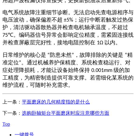
用超声波检漏仪排查接头，更换磨损油泵后重新排气。
电气系统故障注重细节诊断。无法启动先查电源相序与
电压波动，确保偏差不超
；运行中断若触发过热保
±5%
护，清洁驱动器散热器并检查电机轴承温度，不超过
。编码器信号异常会影响定位精度，需紧固连接线
75℃
并检查屏蔽层完好性，接地电阻控制在
以内。
1Ω
日常维护的核心是
防患未然
，故障排除的关键是
精
“
”
“
准定位
。通过机械养护保精度、系统检查稳运行、对
”
症处理降损耗，才能让设备始终保持
级的加
0.001mm
工精度，为精密制造提供可靠支撑。若需细化某系统的
维护流程，可随时补充需求。
上一条：
平面磨床的几何精度指的是什么
下一条：
选购卧轴矩台平面磨床时应注意哪些方面
Top
一键拨号